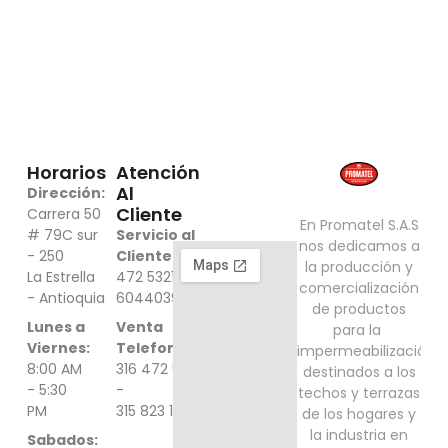
Horarios
Atención
Al
Dirección:
Cliente
Carrera 50
En Promatel S.A.S
# 79C sur
Servicio al
nos dedicamos a
- 250
Cliente:
316
​la producción y
La Estrella
472 5321 -
comercialización
- Antioquia
6044039000
de ​productos
Lunes a
Venta
para la ​
Viernes:
Telefonica:
impermeabilización
8:00 AM
316 472 5321
destinados a ​los
- 5:30
-
techos y terrazas
PM
315 823 1548
de los hogares ​y
la industria en
Sabados: