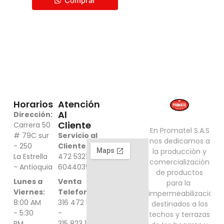
Comprar
Horarios
Atención
Al
Dirección:
Cliente
Carrera 50
En Promatel S.A.S
# 79C sur
Servicio al
nos dedicamos a
- 250
Cliente:
316
​la producción y
La Estrella
472 5321 -
comercialización
- Antioquia
6044039000
de ​productos
Lunes a
Venta
para la ​
Viernes:
Telefonica:
impermeabilización
8:00 AM
316 472 5321
destinados a ​los
- 5:30
-
techos y terrazas
PM
315 823 1548