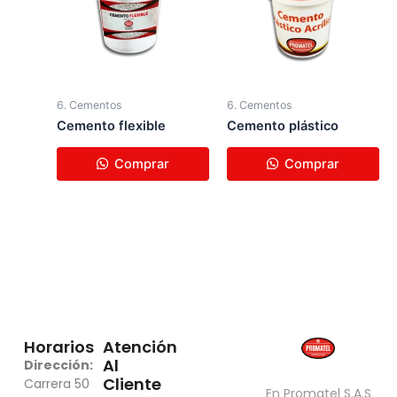
6. Cementos
6. Cementos
Cemento fl​exible
Cemento pl​ástico
Comprar
Comprar
Horarios
Atención
Al
Dirección:
Cliente
Carrera 50
En Promatel S.A.S