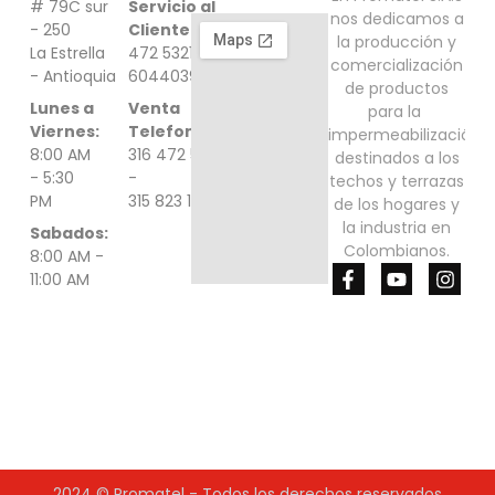
# 79C sur
Servicio al
nos dedicamos a
- 250
Cliente:
316
​la producción y
La Estrella
472 5321 -
comercialización
- Antioquia
6044039000
de ​productos
Lunes a
Venta
para la ​
Viernes:
Telefonica:
impermeabilización
8:00 AM
316 472 5321
destinados a ​los
- 5:30
-
techos y terrazas
PM
315 823 1548
de los hogares ​y
la industria en
Sabados:
Colombianos.
8:00 AM -
F
Y
I
11:00 AM
a
o
n
c
u
s
e
t
t
b
u
a
o
b
g
o
e
r
k
a
-
m
f
2024 © Promatel - Todos los derechos reservados