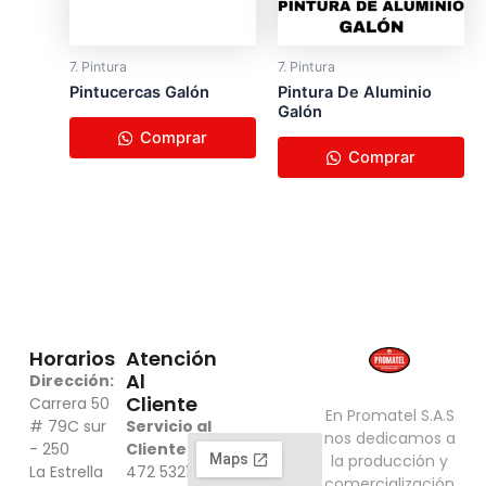
7. Pintura
7. Pintura
Pi​ntucercas Galón
Pintura De Aluminio
Galón
Comprar
Comprar
Horarios
Atención
Al
Dirección:
Cliente
Carrera 50
En Promatel S.A.S
# 79C sur
Servicio al
nos dedicamos a
- 250
Cliente:
316
​la producción y
La Estrella
472 5321 -
comercialización