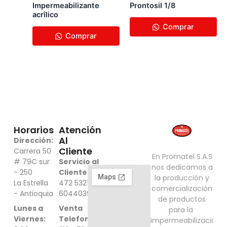
Impermeabilizante ​
Prontosil 1/8
acrîlico
Comprar
Comprar
Horarios
Atención
Al
Dirección:
Cliente
Carrera 50
En Promatel S.A.S
# 79C sur
Servicio al
nos dedicamos a
- 250
Cliente:
316
​la producción y
La Estrella
472 5321 -
comercialización
- Antioquia
6044039000
de ​productos
Lunes a
Venta
para la ​
Viernes:
Telefonica:
impermeabilización