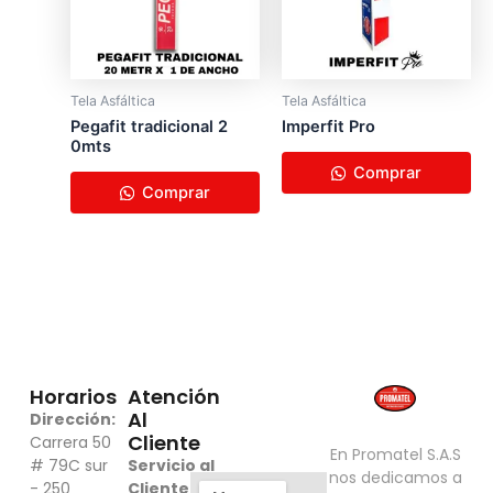
Tela Asfáltica
Tela Asfáltica
Pegafit tradicional 2​
Imperfit Pro
0mts
Comprar
Comprar
Horarios
Atención
Al
Dirección:
Cliente
Carrera 50
En Promatel S.A.S
# 79C sur
Servicio al
nos dedicamos a
- 250
Cliente:
316