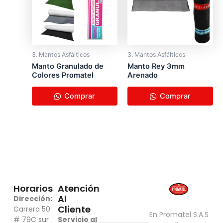
3. Mantos Asfálticos
3. Mantos Asfálticos
Manto Granulado de
Manto Rey 3mm
Colores Promatel
Arenado
Comprar
Comprar
Horarios
Atención
Al
Dirección:
Cliente
Carrera 50
En Promatel S.A.S
# 79C sur
Servicio al