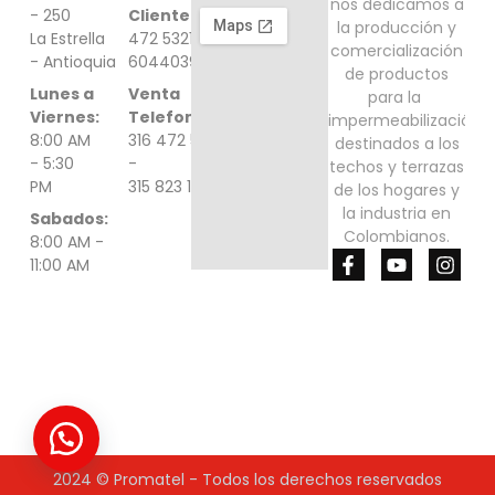
nos dedicamos a
- 250
Cliente:
316
​la producción y
La Estrella
472 5321 -
comercialización
- Antioquia
6044039000
de ​productos
Lunes a
Venta
para la ​
Viernes:
Telefonica:
impermeabilización
8:00 AM
316 472 5321
destinados a ​los
- 5:30
-
techos y terrazas
PM
315 823 1548
de los hogares ​y
la industria en
Sabados:
Colombianos.
8:00 AM -
F
Y
I
11:00 AM
a
o
n
c
u
s
e
t
t
b
u
a
o
b
g
o
e
r
k
a
-
m
f
2024 © Promatel - Todos los derechos reservados