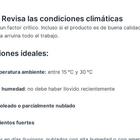
 Revisa las condiciones climáticas
 un factor crítico. Incluso si el producto es de buena calidad
a arruina todo el trabajo.
ones ideales:
eratura ambiente:
entre 15 °C y 30 °C
o humedad
: no debe haber llovido recientemente
soleado o parcialmente nublado
vientos fuertes
car en días lluviosos, nublados con alta humedad o con ame