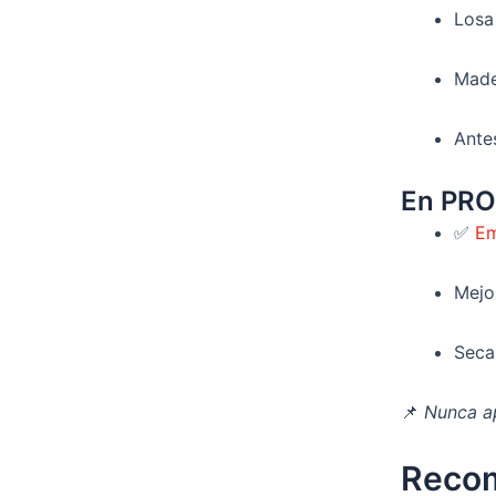
Losa
Made
Ante
En PR
✅
Em
Mejo
Seca 
📌
Nunca ap
Recom