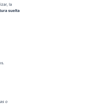
zar, la
tura suelta
os.
das o