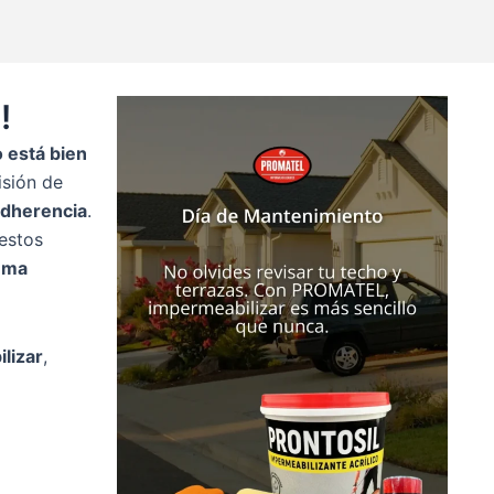
!
o está bien
isión de
adherencia
.
 estos
tema
lizar
,