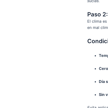
sucias.
Paso 2:
El clima es
en mal clim
Condici
Temp
Cer
Día 
Sin 
Evita apli