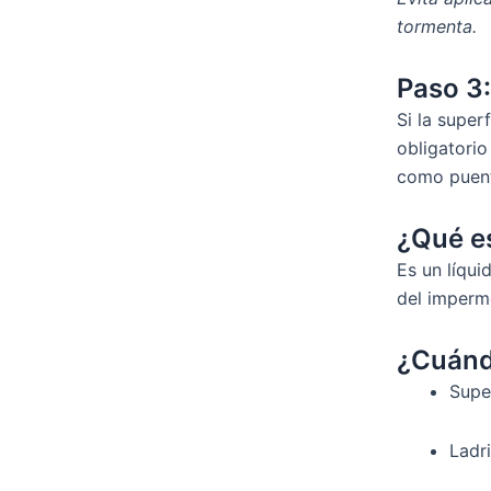
tormenta.
Paso 3:
Si la super
obligatorio
como puent
¿Qué e
Es un líqui
del imperme
¿Cuánd
Supe
Ladri