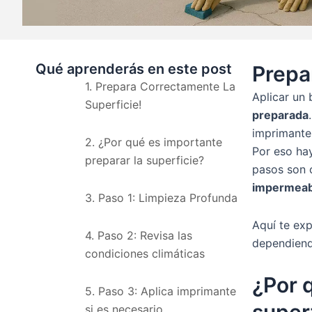
Qué aprenderás en este post
Prepa
1. Prepara Correctamente La
Aplicar un
Superficie!​​
preparada
imprimante
2. ¿Por qué es importante
Por eso hay
preparar la superficie?​
pasos son 
impermeabi
3. Paso 1: Limpieza Profunda​
Aquí te ex
4. Paso 2: Revisa las
dependiendo
condiciones climáticas​
¿Por 
5. Paso 3: Aplica imprimante
super
si es necesario​