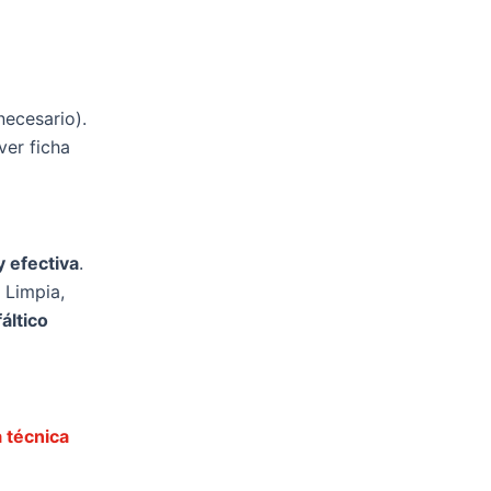
necesario).
ver ficha
 efectiva
.
 Limpia,
áltico
a técnica