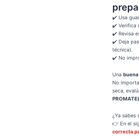
prepa
✔️ Usa guan
✔️ Verifica
✔️ Revisa e
✔️ Deja pas
técnica).
✔️ No impro
Una
buena 
No importa 
seca, evalú
PROMATE
¿Ya sabes s
👉 En el s
correcta pa