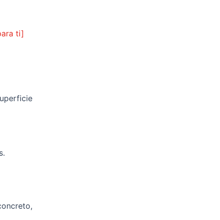
ara ti]
superficie
s.
concreto,