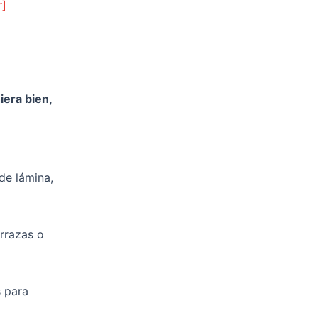
r]
iera bien,
 de lámina,
errazas o
s para