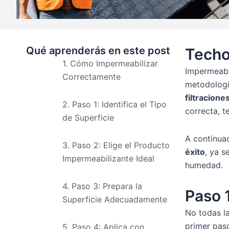
Qué aprenderás en este post
Techo
1. Cómo Impermeabilizar
Impermeabil
Correctamente
metodologí
filtracione
2. Paso 1: Identifica el Tipo
correcta, t
de Superficie
A continua
3. Paso 2: Elige el Producto
éxito
, ya s
Impermeabilizante Ideal
humedad.
4. Paso 3: Prepara la
Paso 1
Superficie Adecuadamente
No todas la
primer pas
5. Paso 4: Aplica con