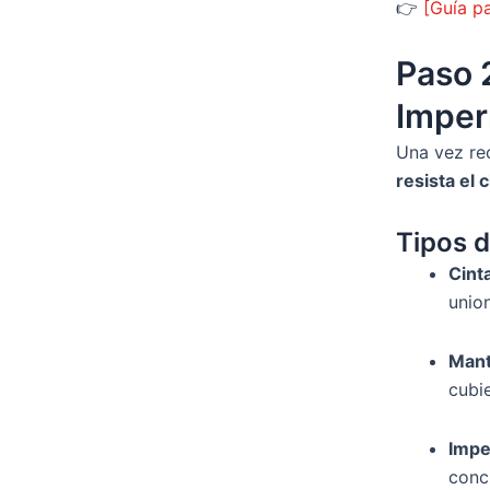
👉
[Guía p
Paso 2
Imper
Una vez rec
resista el 
Tipos d
Cint
unio
Mant
cubie
Impe
concr