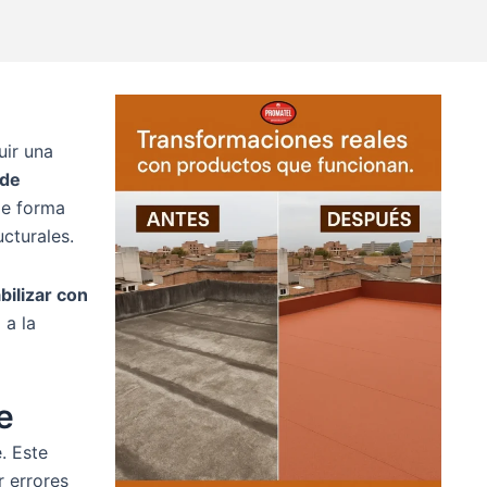
uir una
 de
de forma
ucturales.
bilizar con
 a la
e
. Este
r errores