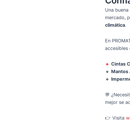
Confi
Una buena 
mercado, p
climática
.
En PROMATE
accesibles
🔸
Cintas 
🔸
Mantos A
🔸
Impermea
💬 ¿Necesi
mejor se a
👉 Visita
w