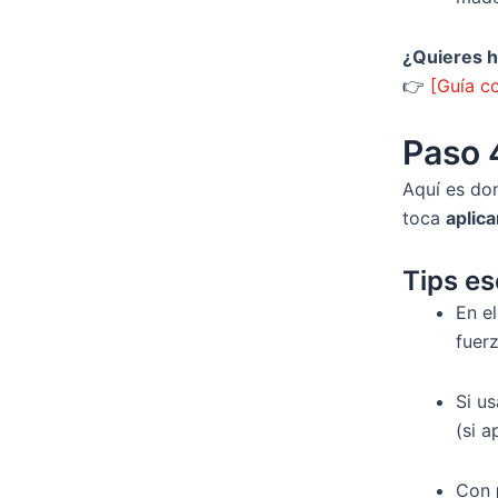
¿Quieres h
👉
[Guía c
Paso 
Aquí es don
toca
aplica
Tips es
En e
fuer
Si u
(si 
Con