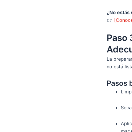
¿No estás 
👉
[Conoce
Paso 3
Adec
La prepara
no está lis
Pasos b
Limpi
Seca
Aplic
mader