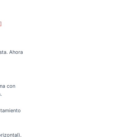
]
sta. Ahora
ona con
.
ntamiento
rizontal),