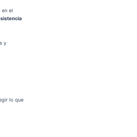
 en el
esistencia
s y
gir lo que