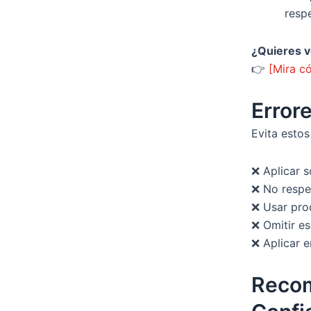
resp
¿Quieres v
👉
[Mira c
Error
Evita estos
❌ Aplicar 
❌ No respet
❌ Usar pro
❌ Omitir es
❌ Aplicar e
Recom