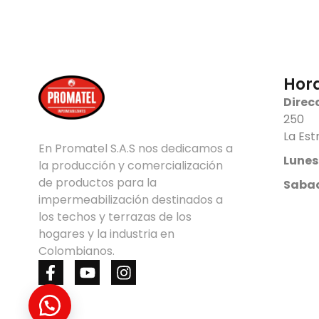
Hora
Direc
250
La Est
En Promatel S.A.S nos dedicamos a ​
Lunes
la producción y comercialización
de ​productos para la ​
Saba
impermeabilización destinados a ​
los techos y terrazas de los
hogares ​y la industria en
Colombianos.
F
Y
I
a
o
n
c
u
s
e
t
t