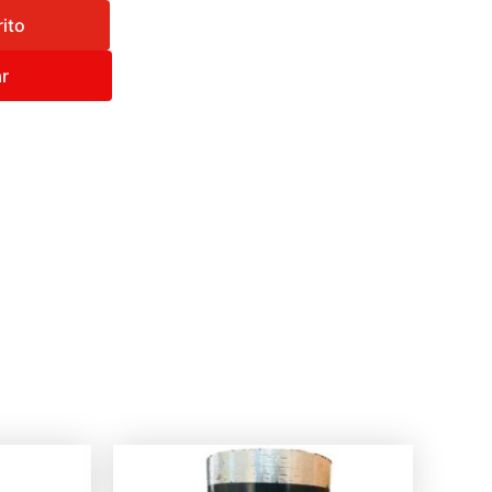
rito
r