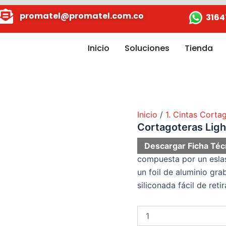
Cortagoteras
promatel@promatel.com.co
Light
3164
10
cm
x
Inicio
Soluciones
Tienda
10
mtrs
cantidad
Inicio
/
1. Cintas Corta
Cortagoteras Ligh
Descargar Ficha Téc
compuesta por un eslas
un foil de ​aluminio gra
siliconada fácil de retir