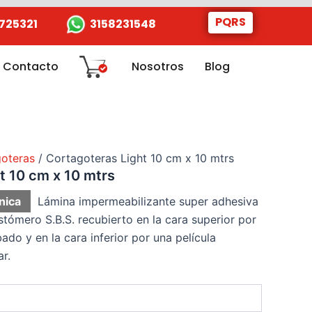
PQRS
725321
3158231548
Contacto
Nosotros
Blog
goteras
/ Cortagoteras Light 10 cm x 10 mtrs
t 10 cm x 10 mtrs
nica
Lámina impermeabilizante super adhesiva ​
tómero S.B.S. ​recubierto en la cara superior por
bado y en la cara inferior por ​una película
ar.